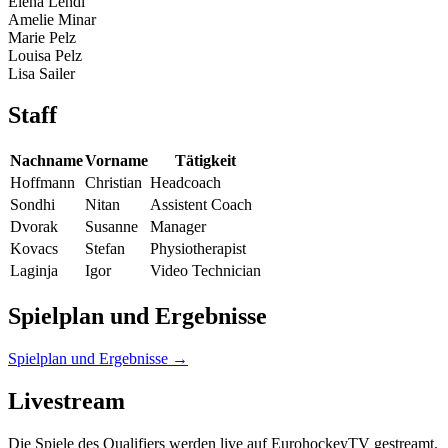
Elena Lendl
Amelie Minar
Marie Pelz
Louisa Pelz
Lisa Sailer
Staff
Nachname
Vorname
Tätigkeit
Hoffmann
Christian
Headcoach
Sondhi
Nitan
Assistent Coach
Dvorak
Susanne
Manager
Kovacs
Stefan
Physiotherapist
Laginja
Igor
Video Technician
Spielplan und Ergebnisse
Spielplan und Ergebnisse →
Livestream
Die Spiele des Qualifiers werden live auf EurohockeyTV gestreamt.