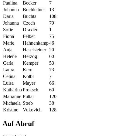
Paulina
Becker
7
Johanna
Buchleitner
13
Daria
Buchta
108
Johanna
Czech
79
Sofie
Draxler
1
Fiona
Felber
75
Marie
Hahnenkamp
46
Anja
Haselsteiner
20
Helene
Herzog
60
Carla
Kemper
53
Laura
Kern
73
Celina
Kölbl
7
Luisa
Mayer
66
Katharina
Proksch
60
Marianne
Pultar
120
Michaela
Streb
38
Kristine
Vukovich
128
Auf Abruf