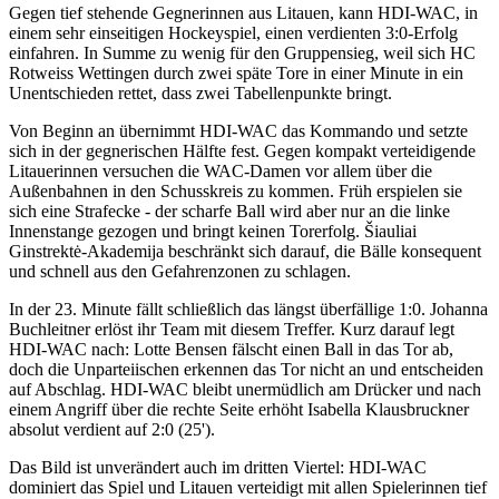
Gegen tief stehende Gegnerinnen aus Litauen, kann HDI-WAC, in
einem sehr einseitigen Hockeyspiel, einen verdienten 3:0-Erfolg
einfahren. In Summe zu wenig für den Gruppensieg, weil sich HC
Rotweiss Wettingen durch zwei späte Tore in einer Minute in ein
Unentschieden rettet, dass zwei Tabellenpunkte bringt.
Von Beginn an übernimmt HDI-WAC das Kommando und setzte
sich in der gegnerischen Hälfte fest. Gegen kompakt verteidigende
Litauerinnen versuchen die WAC-Damen vor allem über die
Außenbahnen in den Schusskreis zu kommen. Früh erspielen sie
sich eine Strafecke - der scharfe Ball wird aber nur an die linke
Innenstange gezogen und bringt keinen Torerfolg. Šiauliai
Ginstrektė-Akademija beschränkt sich darauf, die Bälle konsequent
und schnell aus den Gefahrenzonen zu schlagen.
In der 23. Minute fällt schließlich das längst überfällige 1:0. Johanna
Buchleitner erlöst ihr Team mit diesem Treffer. Kurz darauf legt
HDI-WAC nach: Lotte Bensen fälscht einen Ball in das Tor ab,
doch die Unparteiischen erkennen das Tor nicht an und entscheiden
auf Abschlag. HDI-WAC bleibt unermüdlich am Drücker und nach
einem Angriff über die rechte Seite erhöht Isabella Klausbruckner
absolut verdient auf 2:0 (25').
Das Bild ist unverändert auch im dritten Viertel: HDI-WAC
dominiert das Spiel und Litauen verteidigt mit allen Spielerinnen tief