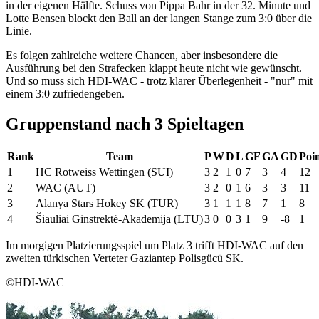
in der eigenen Hälfte. Schuss von Pippa Bahr in der 32. Minute und
Lotte Bensen blockt den Ball an der langen Stange zum 3:0 über die
Linie.
Es folgen zahlreiche weitere Chancen, aber insbesondere die
Ausführung bei den Strafecken klappt heute nicht wie gewünscht.
Und so muss sich HDI-WAC - trotz klarer Überlegenheit - "nur" mit
einem 3:0 zufriedengeben.
Gruppenstand nach 3 Spieltagen
Rank
Team
P
W
D
L
GF
GA
GD
Poin
1
HC Rotweiss Wettingen (SUI)
3
2
1
0
7
3
4
12
2
WAC (AUT)
3
2
0
1
6
3
3
11
3
Alanya Stars Hokey SK (TUR)
3
1
1
1
8
7
1
8
4
Šiauliai Ginstrektė-Akademija (LTU)
3
0
0
3
1
9
-8
1
Im morgigen Platzierungsspiel um Platz 3 trifft HDI-WAC auf den
zweiten türkischen Verteter Gaziantep Polisgücü SK.
©HDI-WAC