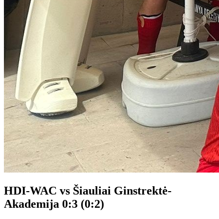
HDI-WAC vs Šiauliai Ginstrektė-
Akademija 0:3 (0:2)