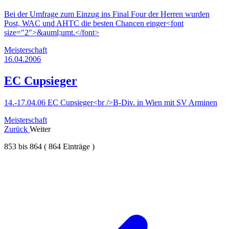
Bei der Umfrage zum Einzug ins Final Four der Herren wurden
Post, WAC und AHTC die besten Chancen einger<font
size="2">&auml;umt.</font>
Meisterschaft
16.04.2006
EC Cupsieger
14.-17.04.06 EC Cupsieger<br />B-Div. in Wien mit SV Arminen
Meisterschaft
Zurück
Weiter
853
bis
864
(
864
Einträge )