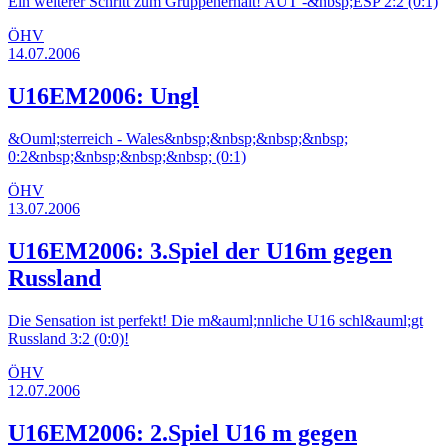
Ein weiterer Schritt zum Gruppenerhalt! AUT -&nbsp;ESP 2:2 (0:1)
ÖHV
14.07.2006
U16EM2006: Ungl
&Ouml;sterreich - Wales&nbsp;&nbsp;&nbsp;&nbsp;
0:2&nbsp;&nbsp;&nbsp;&nbsp; (0:1)
ÖHV
13.07.2006
U16EM2006: 3.Spiel der U16m gegen
Russland
Die Sensation ist perfekt! Die m&auml;nnliche U16 schl&auml;gt
Russland 3:2 (0:0)!
ÖHV
12.07.2006
U16EM2006: 2.Spiel U16 m gegen