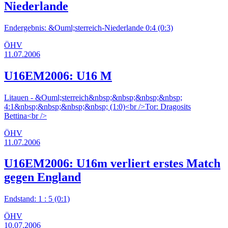
Niederlande
Endergebnis: &Ouml;sterreich-Niederlande 0:4 (0:3)
ÖHV
11.07.2006
U16EM2006: U16 M
Litauen - &Ouml;sterreich&nbsp;&nbsp;&nbsp;&nbsp;
4:1&nbsp;&nbsp;&nbsp;&nbsp; (1:0)<br />Tor: Dragosits
Bettina<br />
ÖHV
11.07.2006
U16EM2006: U16m verliert erstes Match
gegen England
Endstand: 1 : 5 (0:1)
ÖHV
10.07.2006