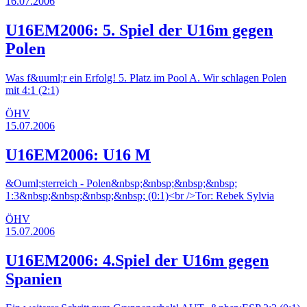
16.07.2006
U16EM2006: 5. Spiel der U16m gegen
Polen
Was f&uuml;r ein Erfolg! 5. Platz im Pool A. Wir schlagen Polen
mit 4:1 (2:1)
ÖHV
15.07.2006
U16EM2006: U16 M
&Ouml;sterreich - Polen&nbsp;&nbsp;&nbsp;&nbsp;
1:3&nbsp;&nbsp;&nbsp;&nbsp; (0:1)<br />Tor: Rebek Sylvia
ÖHV
15.07.2006
U16EM2006: 4.Spiel der U16m gegen
Spanien