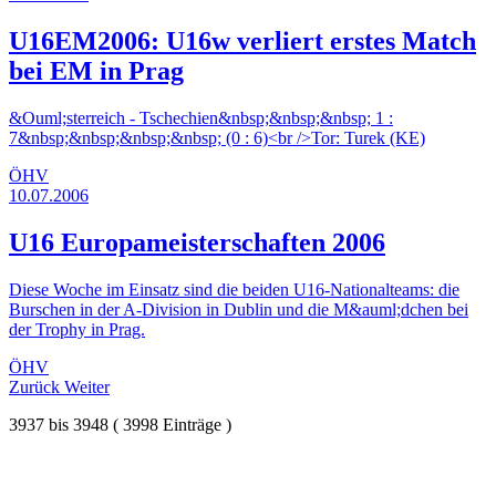
U16EM2006: U16w verliert erstes Match
bei EM in Prag
&Ouml;sterreich - Tschechien&nbsp;&nbsp;&nbsp; 1 :
7&nbsp;&nbsp;&nbsp;&nbsp; (0 : 6)<br />Tor: Turek (KE)
ÖHV
10.07.2006
U16 Europameisterschaften 2006
Diese Woche im Einsatz sind die beiden U16-Nationalteams: die
Burschen in der A-Division in Dublin und die M&auml;dchen bei
der Trophy in Prag.
ÖHV
Zurück
Weiter
3937
bis
3948
(
3998
Einträge )