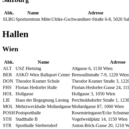
Abk.
Name
Adresse
SLBG
Sportzentrum Mitte
Ulrike-Gschwandtner-Straße 6-8, 5020 Sa
Hallen
Wien
Abk.
Name
Adresse
ALT
USZ Hietzing
Altgasse 6, 1130 Wien
BER
ASKÖ Wien Ballsport Center
Bernoullistraße 7-9, 1220 Wien
DON
Theodor Kramer Schule
Theodor Kramer Straße 3, 122
FHS
Florian Hedorfer Halle
Florian-Hedorfer-Gasse 24, 11
HOL
Hollgasse
Hollgasse 3, 1050 Wien
LIE
Haus der Begegnung Liesing
Perchtoldsdorfer Straße 1, 123
MOL
Mehrzweckhalle Mollardgasse
Mollardgasse 87, 1060 Wien
POSH
Postsporthalle
Rosensteingasse/Ecke Schuma
STH
Stadthalle B
Vogelweidplatz 14, 1150 Wien
STR
Sporthalle Strebersdorf
Anton-Böck-Gasse 20, 1210 W