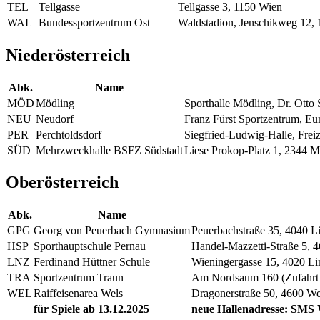
TEL
Tellgasse
Tellgasse 3, 1150 Wien
WAL
Bundessportzentrum Ost
Waldstadion, Jenschikweg 12,
Niederösterreich
Abk.
Name
MÖD
Mödling
Sporthalle Mödling, Dr. Otto
NEU
Neudorf
Franz Fürst Sportzentrum, E
PER
Perchtoldsdorf
Siegfried-Ludwig-Halle, Freiz
SÜD
Mehrzweckhalle BSFZ Südstadt
Liese Prokop-Platz 1, 2344 M
Oberösterreich
Abk.
Name
GPG
Georg von Peuerbach Gymnasium
Peuerbachstraße 35, 4040 L
HSP
Sporthauptschule Pernau
Handel-Mazzetti-Straße 5, 
LNZ
Ferdinand Hüttner Schule
Wieningergasse 15, 4020 Li
TRA
Sportzentrum Traun
Am Nordsaum 160 (Zufahrt ü
WEL
Raiffeisenarea Wels
Dragonerstraße 50, 4600 We
für Spiele ab 13.12.2025
neue Hallenadresse: SMS W