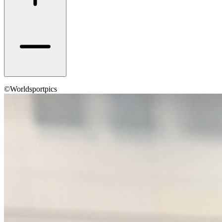
©Worldsportpics