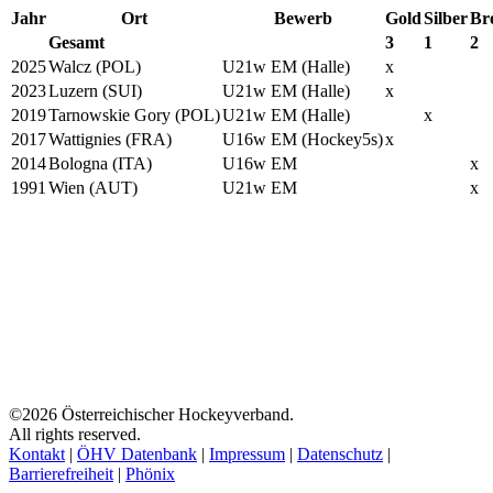
Jahr
Ort
Bewerb
Gold
Silber
Br
Gesamt
3
1
2
2025
Walcz (POL)
U21w EM (Halle)
x
2023
Luzern (SUI)
U21w EM (Halle)
x
2019
Tarnowskie Gory (POL)
U21w EM (Halle)
x
2017
Wattignies (FRA)
U16w EM (Hockey5s)
x
2014
Bologna (ITA)
U16w EM
x
1991
Wien (AUT)
U21w EM
x
©2026 Österreichischer Hockeyverband.
All rights reserved.
Kontakt
|
ÖHV Datenbank
|
Impressum
|
Datenschutz
|
Barrierefreiheit
|
Phönix